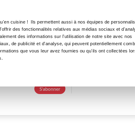
Canofea
Borealia
LE MAG
LA BOUTIQUE
RECETTES
u'en cuisine ! Ils permettent aussi à nos équipes de personnalis
offrir des fonctionnalités relatives aux médias sociaux et d'anal
lement des informations sur l'utilisation de notre site avec nos
aux, de publicité et d'analyse, qui peuvent potentiellement comb
charlottem_1f31
ormations que vous leur avez fournies ou qu'ils ont collectées lor
s.
3 Abonnements
0 Abonné
0 Recette cré
S'abonner