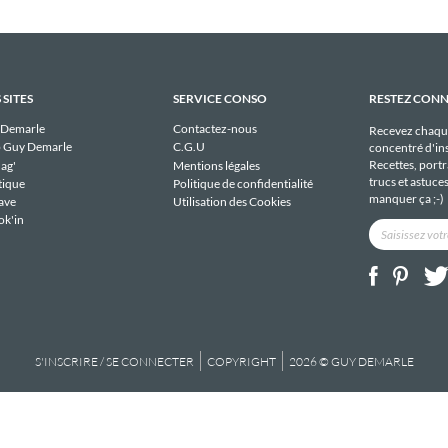
 SITES
SERVICE CONSO
RESTEZ CON
 Demarle
Contactez-nous
Recevez chaqu
 Guy Demarle
C.G.U
concentré d'ins
Recettes, portra
ag'
Mentions légales
trucs et astuce
tique
Politique de confidentialité
manquer ça ;-)
ave
Utilisation des Cookies
ok'in
S'INSCRIRE / SE CONNECTER
COPYRIGHT
2026 © GUY DEMARLE