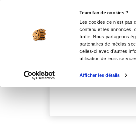
Le Club
i-Cook'in
Be Save
Boutique
Accueil
charlottem_1f31
Team fan de cookies ?
Les cookies ce n'est pas q
contenu et les annonces, d'
trafic. Nous partageons éga
partenaires de médias soci
celles-ci avec d'autres inf
utilisation de leurs service
Afficher les détails