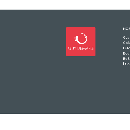
NOS
Guy
Club
Le M
Bou
Be S
i-Co