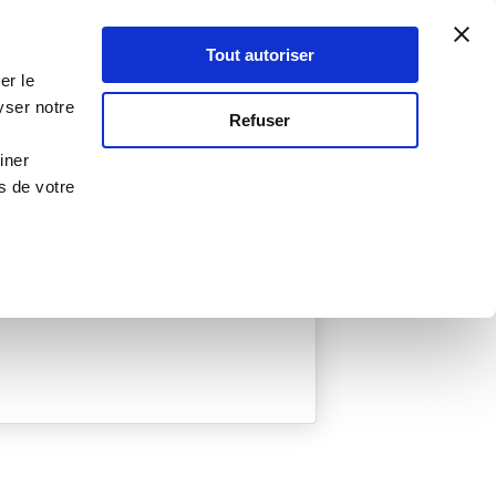
Atelier Culinaire
Le métier
Guy Demarle
Tout autoriser
Se connecter
S'inscrire
er le
yser notre
Refuser
iner
s de votre
ée
0 Menu créé