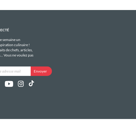
NECTÉ
e semaine un
piration culinaire !
its de chefs, articles,
s... Vous ne voulez pas