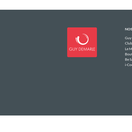
NOS
Guy
Club
Le M
Bou
Be S
i-Co