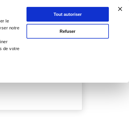
Atelier Culinaire
Le métier
Guy Demarle
Tout autoriser
Se connecter
S'inscrire
er le
yser notre
Refuser
iner
s de votre
ée
0 Menu créé