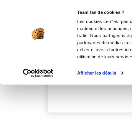
Le Club
i-Cook'in
Be Save
Boutique
Accueil
chantalb_7b8c
Team fan de cookies ?
Les cookies ce n'est pas q
contenu et les annonces, d'
trafic. Nous partageons éga
partenaires de médias soci
celles-ci avec d'autres inf
utilisation de leurs service
Afficher les détails