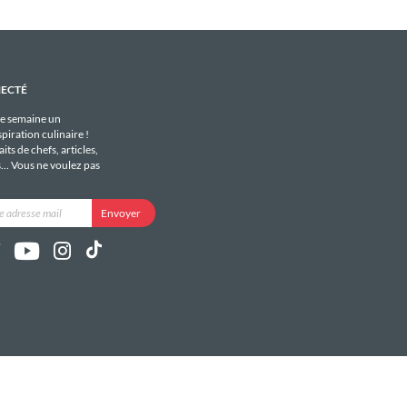
NECTÉ
e semaine un
piration culinaire !
its de chefs, articles,
s... Vous ne voulez pas