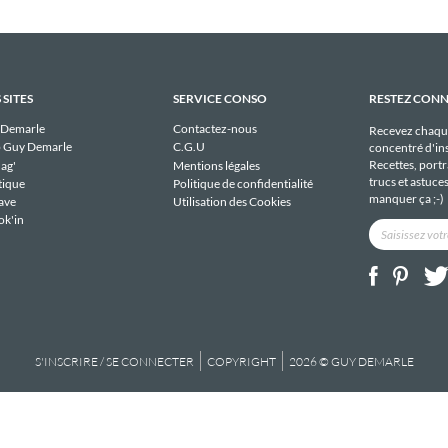
 SITES
SERVICE CONSO
RESTEZ CON
 Demarle
Contactez-nous
Recevez chaqu
 Guy Demarle
C.G.U
concentré d'ins
Recettes, portra
ag'
Mentions légales
trucs et astuce
tique
Politique de confidentialité
manquer ça ;-)
ave
Utilisation des Cookies
ok'in
S'INSCRIRE / SE CONNECTER
COPYRIGHT
2026 © GUY DEMARLE