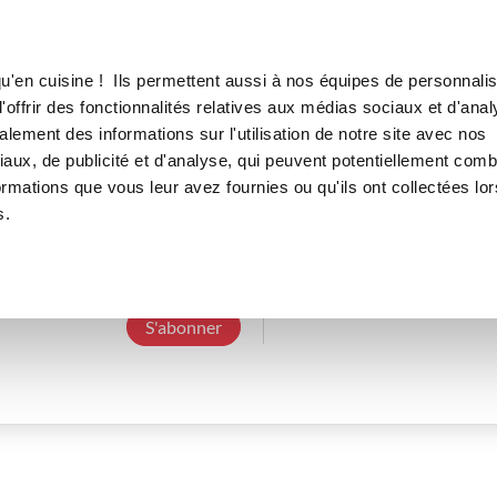
Canofea
Borealia
LE MAG
LA BOUTIQUE
RECETTES
u'en cuisine ! Ils permettent aussi à nos équipes de personnalis
offrir des fonctionnalités relatives aux médias sociaux et d'anal
lement des informations sur l'utilisation de notre site avec nos
aux, de publicité et d'analyse, qui peuvent potentiellement comb
chantalb_7b8c
ormations que vous leur avez fournies ou qu'ils ont collectées lor
s.
3 Abonnements
0 Abonné
0 Recette cré
S'abonner