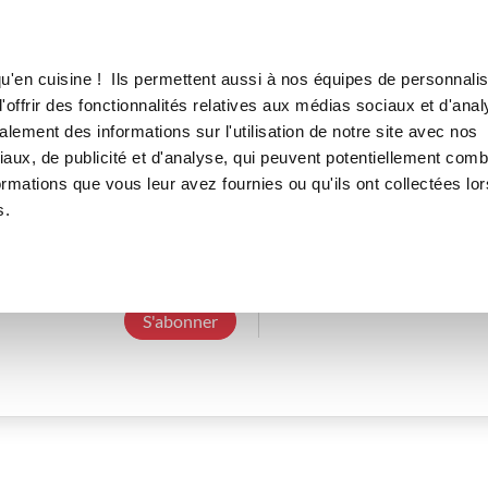
Canofea
Borealia
LE MAG
LA BOUTIQUE
RECETTES
u'en cuisine ! Ils permettent aussi à nos équipes de personnalis
offrir des fonctionnalités relatives aux médias sociaux et d'anal
lement des informations sur l'utilisation de notre site avec nos
aux, de publicité et d'analyse, qui peuvent potentiellement comb
celinet_e881
ormations que vous leur avez fournies ou qu'ils ont collectées lor
s.
3 Abonnements
0 Abonné
0 Recette cré
S'abonner