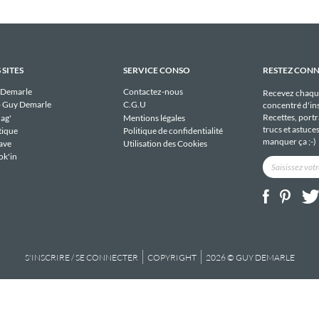
 SITES
SERVICE CONSO
RESTEZ CON
 Demarle
Contactez-nous
Recevez chaqu
 Guy Demarle
C.G.U
concentré d'ins
Recettes, portra
ag'
Mentions légales
trucs et astuce
tique
Politique de confidentialité
manquer ça ;-)
ave
Utilisation des Cookies
ok'in
S'INSCRIRE / SE CONNECTER
COPYRIGHT
2026 © GUY DEMARLE