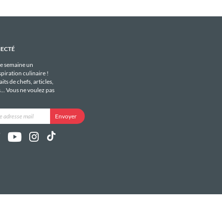
NECTÉ
e semaine un
piration culinaire !
its de chefs, articles,
s... Vous ne voulez pas