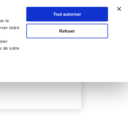
Atelier Culinaire
Le métier
Guy Demarle
Tout autoriser
Se connecter
S'inscrire
er le
yser notre
Refuser
iner
s de votre
ée
0 Menu créé