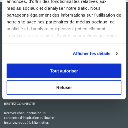
annonces, d'offrir des fonctionnalités relatives aux
médias sociaux et d'analyser notre trafic. Nous
partageons également des informations sur l'utilisation de
notre site avec nos partenaires de médias sociaux, de
publicité et d'analyse, qui peuvent potentiellement
combiner celles-ci avec d'autres informations que vous
leur avez fournies ou qu'ils ont collectées lors de votre
utilisation de leurs services.
Afficher les détails
NOS SITES
SERVICE CONSO
Guy Demarle
Contactez-nous
Tout autoriser
Club Guy Demarle
C.G.U
Le Mag'
Mentions légales
Boutique
Politique de confidentialité
Be Save
Utilisation des Cookies
Refuser
i-Cook'in
RESTEZ CONNECTÉ
Recevez chaque semaine un
concentré d'inspiration cuilinaire !
Inscrivez-vous à la Miamletter.