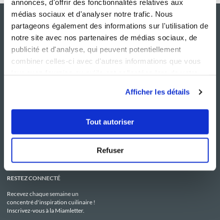
annonces, d'offrir des fonctionnalités relatives aux
médias sociaux et d'analyser notre trafic. Nous
partageons également des informations sur l'utilisation de
notre site avec nos partenaires de médias sociaux, de
publicité et d'analyse, qui peuvent potentiellement
combiner celles-ci avec d'autres informations que vous
leur avez fournies ou qu'ils ont collectées lors de votre
utilisation de leurs services.
Afficher les détails
NOS SITES
SERVICE CONSO
Guy Demarle
Contactez-nous
Tout autoriser
Club Guy Demarle
C.G.U
Le Mag'
Mentions légales
Boutique
Politique de confidentialité
Be Save
Utilisation des Cookies
Refuser
i-Cook'in
RESTEZ CONNECTÉ
Recevez chaque semaine un
concentré d'inspiration cuilinaire !
Inscrivez-vous à la Miamletter.