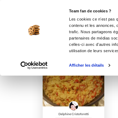
Le Club
i-Cook'in
Be Save
Boutique
Accueil
celinelefebvre
Listes de favor
Team fan de cookies ?
Les cookies ce n'est pas q
contenu et les annonces, d'
trafic. Nous partageons éga
partenaires de médias soci
celles-ci avec d'autres inf
utilisation de leurs service
I-COOK'IN
Afficher les détails
Delphine Cristoforetti