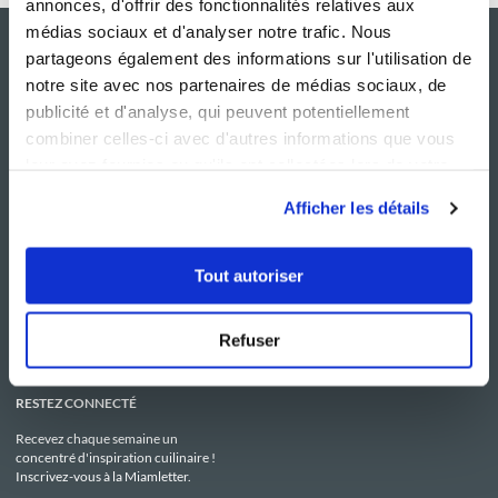
annonces, d'offrir des fonctionnalités relatives aux
médias sociaux et d'analyser notre trafic. Nous
partageons également des informations sur l'utilisation de
notre site avec nos partenaires de médias sociaux, de
publicité et d'analyse, qui peuvent potentiellement
combiner celles-ci avec d'autres informations que vous
leur avez fournies ou qu'ils ont collectées lors de votre
utilisation de leurs services.
Afficher les détails
NOS SITES
SERVICE CONSO
Guy Demarle
Contactez-nous
Tout autoriser
Club Guy Demarle
C.G.U
Le Mag'
Mentions légales
Boutique
Politique de confidentialité
Be Save
Utilisation des Cookies
Refuser
i-Cook'in
RESTEZ CONNECTÉ
Recevez chaque semaine un
concentré d'inspiration cuilinaire !
Inscrivez-vous à la Miamletter.