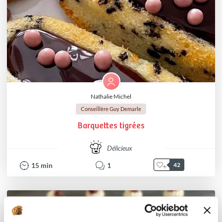
Nathalie Michel
Conseillère Guy Demarle
Barquettes tigrées
Délicieux
15
min
1
42