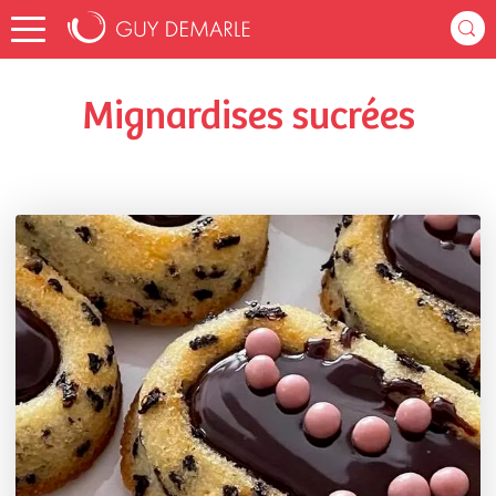
Accueil
cath973
Listes de favoris
Mignardises sucrées
Mignardises sucrées