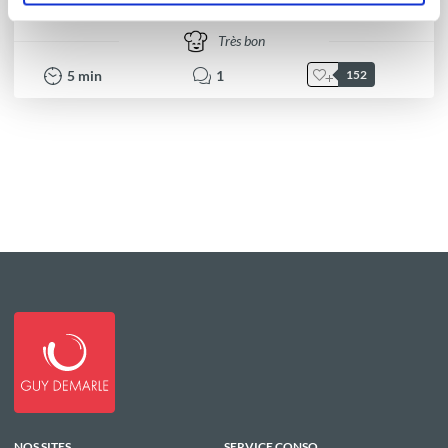
Très bon
5
min
1
152
NOS SITES
SERVICE CONSO