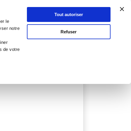
Atelier Culinaire
Le métier
Guy Demarle
Tout autoriser
Se connecter
S'inscrire
er le
yser notre
Refuser
iner
s de votre
ée
0 Menu créé