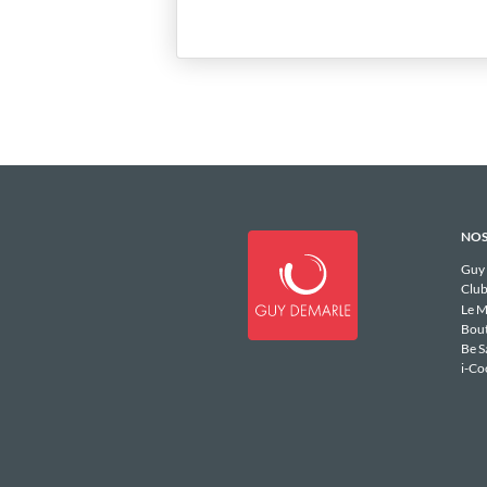
NOS
Guy
Club
Le M
Bou
Be S
i-Co