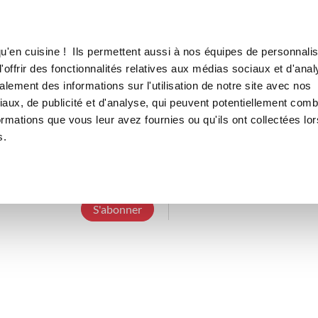
Canofea
Borealia
LE MAG
LA BOUTIQUE
RECETTES
u'en cuisine ! Ils permettent aussi à nos équipes de personnalis
offrir des fonctionnalités relatives aux médias sociaux et d'anal
lement des informations sur l'utilisation de notre site avec nos
aux, de publicité et d'analyse, qui peuvent potentiellement comb
catherinec_0501
ormations que vous leur avez fournies ou qu'ils ont collectées lor
s.
5 Abonnements
0 Abonné
0 Recette cré
S'abonner