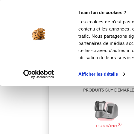
Le Club
i-Cook'in
Be Save
Boutique
Accueil
catherinec_0501
Team fan de cookies ?
Les cookies ce n'est pas q
contenu et les annonces, d'
trafic. Nous partageons éga
partenaires de médias soci
celles-ci avec d'autres inf
utilisation de leurs service
Afficher les détails
PRODUITS GUY DEMARLE
I-COOK’IN®