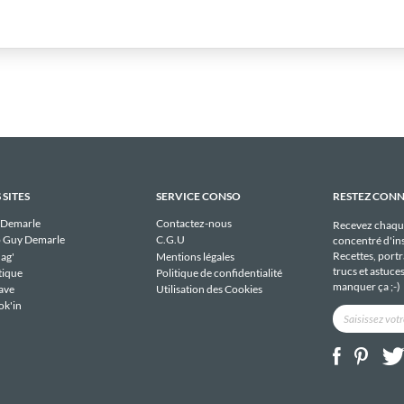
 SITES
SERVICE CONSO
RESTEZ CON
 Demarle
Contactez-nous
Recevez chaqu
 Guy Demarle
C.G.U
concentré d'ins
Recettes, portra
ag'
Mentions légales
trucs et astuce
tique
Politique de confidentialité
manquer ça ;-)
ave
Utilisation des Cookies
ok'in