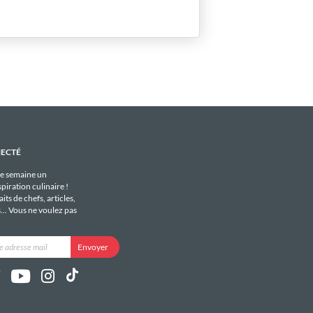
NECTÉ
e semaine un
piration culinaire !
its de chefs, articles,
s... Vous ne voulez pas