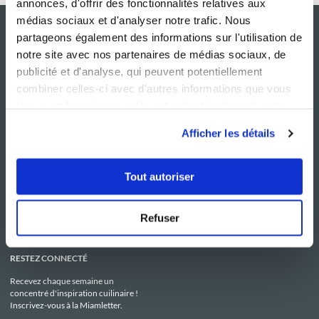
annonces, d'offrir des fonctionnalités relatives aux
médias sociaux et d'analyser notre trafic. Nous
partageons également des informations sur l'utilisation de
notre site avec nos partenaires de médias sociaux, de
publicité et d'analyse, qui peuvent potentiellement
combiner celles-ci avec d'autres informations que vous
leur avez fournies ou qu'ils ont collectées lors de votre
utilisation de leurs services.
Afficher les détails
NOS SITES
SERVICE CONSO
Guy Demarle
Contactez-nous
Tout autoriser
Club Guy Demarle
C.G.U
Le Mag'
Mentions légales
Boutique
Politique de confidentialité
Be Save
Utilisation des Cookies
Refuser
i-Cook'in
RESTEZ CONNECTÉ
Recevez chaque semaine un
concentré d'inspiration cuilinaire !
Inscrivez-vous à la Miamletter.