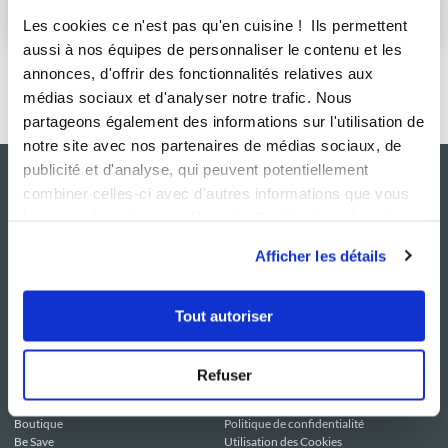
S'abonner
Les cookies ce n'est pas qu'en cuisine ! Ils permettent
aussi à nos équipes de personnaliser le contenu et les
annonces, d'offrir des fonctionnalités relatives aux
médias sociaux et d'analyser notre trafic. Nous
partageons également des informations sur l'utilisation de
notre site avec nos partenaires de médias sociaux, de
publicité et d'analyse, qui peuvent potentiellement
combiner celles-ci avec d'autres informations que vous
leur avez fournies ou qu'ils ont collectées lors de votre
utilisation de leurs services.
Afficher les détails
Tout autoriser
NOS SITES
SERVICE CONSO
Guy Demarle
Contactez-nous
Refuser
Club Guy Demarle
C.G.U
Le Mag'
Mentions légales
Boutique
Politique de confidentialité
Be Save
Utilisation des Cookies