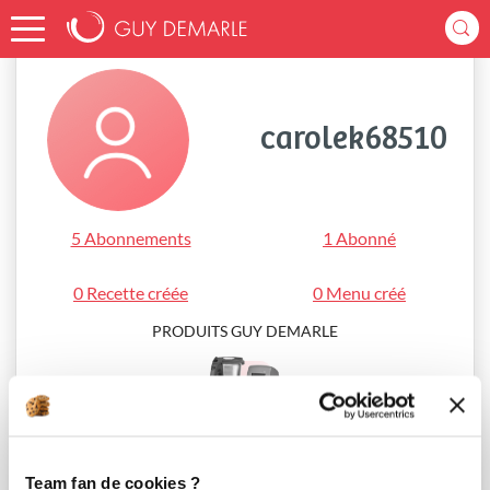
Accueil
carolek68510
carolek68510
5 Abonnements
1 Abonné
0 Recette créée
0 Menu créé
PRODUITS GUY DEMARLE
i-Cook’in®
Team fan de cookies ?