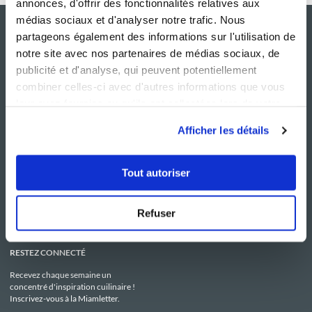
annonces, d'offrir des fonctionnalités relatives aux
médias sociaux et d'analyser notre trafic. Nous
partageons également des informations sur l'utilisation de
notre site avec nos partenaires de médias sociaux, de
publicité et d'analyse, qui peuvent potentiellement
combiner celles-ci avec d'autres informations que vous
leur avez fournies ou qu'ils ont collectées lors de votre
utilisation de leurs services.
Afficher les détails
NOS SITES
SERVICE CONSO
Guy Demarle
Contactez-nous
Tout autoriser
Club Guy Demarle
C.G.U
Le Mag'
Mentions légales
Boutique
Politique de confidentialité
Be Save
Utilisation des Cookies
Refuser
i-Cook'in
RESTEZ CONNECTÉ
Recevez chaque semaine un
concentré d'inspiration cuilinaire !
Inscrivez-vous à la Miamletter.