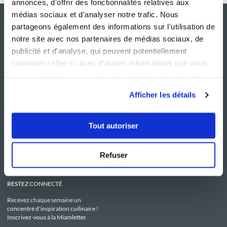
annonces, d'offrir des fonctionnalités relatives aux
médias sociaux et d'analyser notre trafic. Nous
partageons également des informations sur l'utilisation de
notre site avec nos partenaires de médias sociaux, de
publicité et d'analyse, qui peuvent potentiellement
combiner celles-ci avec d'autres informations que vous
leur avez fournies ou qu'ils ont collectées lors de votre
utilisation de leurs services.
Afficher les détails
NOS SITES
SERVICE CONSO
Guy Demarle
Contactez-nous
Tout autoriser
Club Guy Demarle
C.G.U
Le Mag'
Mentions légales
Boutique
Politique de confidentialité
Be Save
Utilisation des Cookies
Refuser
i-Cook'in
RESTEZ CONNECTÉ
Recevez chaque semaine un
concentré d'inspiration cuilinaire !
Inscrivez-vous à la Miamletter.