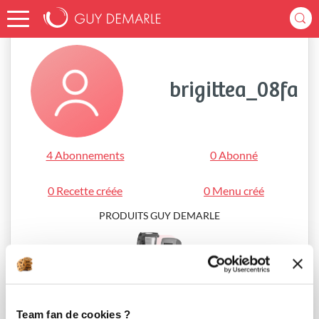
Accueil
brigittea_08fa
brigittea_08fa
4 Abonnements
0 Abonné
0 Recette créée
0 Menu créé
PRODUITS GUY DEMARLE
i-Cook’in®
Team fan de cookies ?