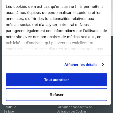
S'abonner
Les cookies ce n'est pas qu'en cuisine ! Ils permettent
aussi à nos équipes de personnaliser le contenu et les
annonces, d'offrir des fonctionnalités relatives aux
médias sociaux et d'analyser notre trafic. Nous
partageons également des informations sur l'utilisation de
notre site avec nos partenaires de médias sociaux, de
publicité et d'analyse, qui peuvent potentiellement
combiner celles-ci avec d'autres informations que vous
leur avez fournies ou qu'ils ont collectées lors de votre
utilisation de leurs services.
Afficher les détails
Tout autoriser
NOS SITES
SERVICE CONSO
Guy Demarle
Contactez-nous
Refuser
Club Guy Demarle
C.G.U
Le Mag'
Mentions légales
Boutique
Politique de confidentialité
Be Save
Utilisation des Cookies