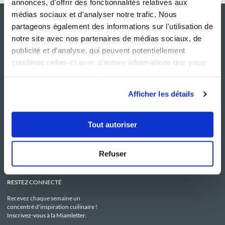
annonces, d'offrir des fonctionnalités relatives aux
médias sociaux et d'analyser notre trafic. Nous
partageons également des informations sur l'utilisation de
notre site avec nos partenaires de médias sociaux, de
publicité et d'analyse, qui peuvent potentiellement
combiner celles-ci avec d'autres informations que vous
leur avez fournies ou qu'ils ont collectées lors de votre
utilisation de leurs services.
Afficher les détails
NOS SITES
SERVICE CONSO
Guy Demarle
Contactez-nous
Tout autoriser
Club Guy Demarle
C.G.U
Le Mag'
Mentions légales
Boutique
Politique de confidentialité
Be Save
Utilisation des Cookies
Refuser
i-Cook'in
RESTEZ CONNECTÉ
Recevez chaque semaine un
concentré d'inspiration cuilinaire !
Inscrivez-vous à la Miamletter.