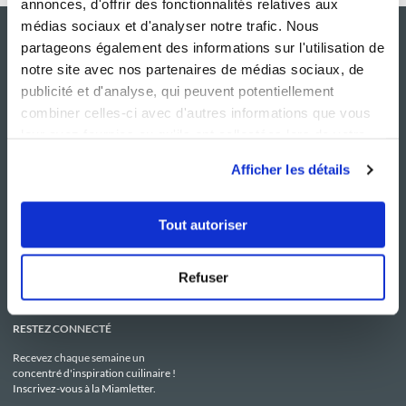
annonces, d'offrir des fonctionnalités relatives aux
médias sociaux et d'analyser notre trafic. Nous
partageons également des informations sur l'utilisation de
notre site avec nos partenaires de médias sociaux, de
publicité et d'analyse, qui peuvent potentiellement
combiner celles-ci avec d'autres informations que vous
leur avez fournies ou qu'ils ont collectées lors de votre
utilisation de leurs services.
Afficher les détails
NOS SITES
SERVICE CONSO
Guy Demarle
Contactez-nous
Tout autoriser
Club Guy Demarle
C.G.U
Le Mag'
Mentions légales
Boutique
Politique de confidentialité
Be Save
Utilisation des Cookies
Refuser
i-Cook'in
RESTEZ CONNECTÉ
Recevez chaque semaine un
concentré d'inspiration cuilinaire !
Inscrivez-vous à la Miamletter.