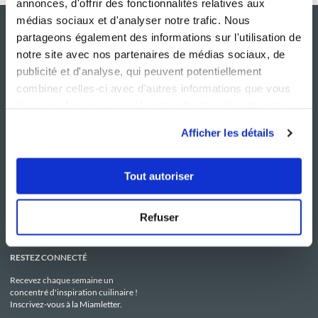
annonces, d'offrir des fonctionnalités relatives aux
médias sociaux et d'analyser notre trafic. Nous
partageons également des informations sur l'utilisation de
notre site avec nos partenaires de médias sociaux, de
publicité et d'analyse, qui peuvent potentiellement
combiner celles-ci avec d'autres informations que vous
leur avez fournies ou qu'ils ont collectées lors de votre
utilisation de leurs services.
Afficher les détails
NOS SITES
SERVICE CONSO
Guy Demarle
Contactez-nous
Tout autoriser
Club Guy Demarle
C.G.U
Le Mag'
Mentions légales
Boutique
Politique de confidentialité
Be Save
Utilisation des Cookies
Refuser
i-Cook'in
RESTEZ CONNECTÉ
Recevez chaque semaine un
concentré d'inspiration cuilinaire !
Inscrivez-vous à la Miamletter.