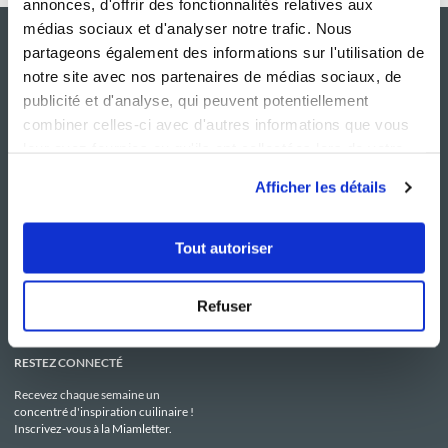
annonces, d'offrir des fonctionnalités relatives aux
médias sociaux et d'analyser notre trafic. Nous
partageons également des informations sur l'utilisation de
notre site avec nos partenaires de médias sociaux, de
publicité et d'analyse, qui peuvent potentiellement
combiner celles-ci avec d'autres informations que vous
leur avez fournies ou qu'ils ont collectées lors de votre
utilisation de leurs services.
Afficher les détails
NOS SITES
SERVICE CONSO
Guy Demarle
Contactez-nous
Tout autoriser
Club Guy Demarle
C.G.U
Le Mag'
Mentions légales
Boutique
Politique de confidentialité
Be Save
Utilisation des Cookies
Refuser
i-Cook'in
RESTEZ CONNECTÉ
Recevez chaque semaine un
concentré d'inspiration cuilinaire !
Inscrivez-vous à la Miamletter.