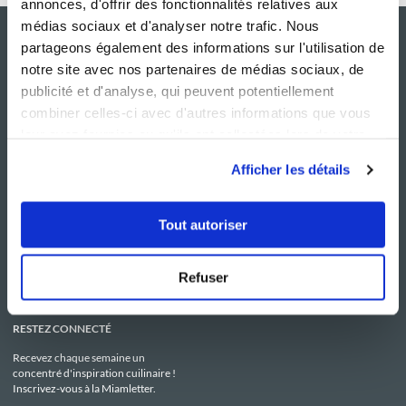
annonces, d'offrir des fonctionnalités relatives aux
médias sociaux et d'analyser notre trafic. Nous
partageons également des informations sur l'utilisation de
notre site avec nos partenaires de médias sociaux, de
publicité et d'analyse, qui peuvent potentiellement
combiner celles-ci avec d'autres informations que vous
leur avez fournies ou qu'ils ont collectées lors de votre
utilisation de leurs services.
Afficher les détails
NOS SITES
SERVICE CONSO
Guy Demarle
Contactez-nous
Tout autoriser
Club Guy Demarle
C.G.U
Le Mag'
Mentions légales
Boutique
Politique de confidentialité
Be Save
Utilisation des Cookies
Refuser
i-Cook'in
RESTEZ CONNECTÉ
Recevez chaque semaine un
concentré d'inspiration cuilinaire !
Inscrivez-vous à la Miamletter.