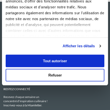
annonces, d'offrir des fonctionnalités relatives aux
médias sociaux et d'analyser notre trafic. Nous
partageons également des informations sur l'utilisation de
notre site avec nos partenaires de médias sociaux, de
publicité et d'analyse, qui peuvent potentiellement
combiner celles-ci avec d'autres informations que vous
leur avez fournies ou qu'ils ont collectées lors de votre
utilisation de leurs services.
Afficher les détails
NOS SITES
SERVICE CONSO
Guy Demarle
Contactez-nous
Tout autoriser
Club Guy Demarle
C.G.U
Le Mag'
Mentions légales
Boutique
Politique de confidentialité
Be Save
Utilisation des Cookies
Refuser
i-Cook'in
RESTEZ CONNECTÉ
Recevez chaque semaine un
concentré d'inspiration cuilinaire !
Inscrivez-vous à la Miamletter.