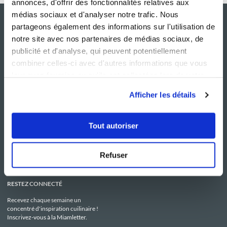
annonces, d'offrir des fonctionnalités relatives aux
médias sociaux et d'analyser notre trafic. Nous
partageons également des informations sur l'utilisation de
notre site avec nos partenaires de médias sociaux, de
publicité et d'analyse, qui peuvent potentiellement
combiner celles-ci avec d'autres informations que vous
leur avez fournies ou qu'ils ont collectées lors de votre
utilisation de leurs services.
Afficher les détails
NOS SITES
SERVICE CONSO
Guy Demarle
Contactez-nous
Tout autoriser
Club Guy Demarle
C.G.U
Le Mag'
Mentions légales
Boutique
Politique de confidentialité
Be Save
Utilisation des Cookies
Refuser
i-Cook'in
RESTEZ CONNECTÉ
Recevez chaque semaine un
concentré d'inspiration cuilinaire !
Inscrivez-vous à la Miamletter.