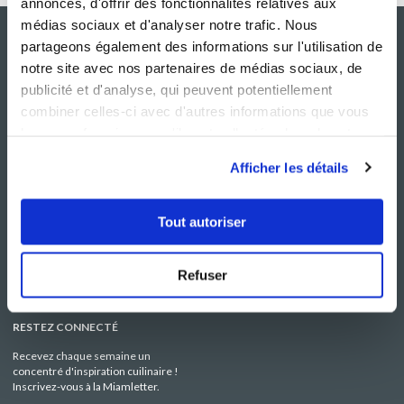
annonces, d'offrir des fonctionnalités relatives aux
médias sociaux et d'analyser notre trafic. Nous
partageons également des informations sur l'utilisation de
notre site avec nos partenaires de médias sociaux, de
publicité et d'analyse, qui peuvent potentiellement
combiner celles-ci avec d'autres informations que vous
leur avez fournies ou qu'ils ont collectées lors de votre
utilisation de leurs services.
Afficher les détails
NOS SITES
SERVICE CONSO
Guy Demarle
Contactez-nous
Tout autoriser
Club Guy Demarle
C.G.U
Le Mag'
Mentions légales
Boutique
Politique de confidentialité
Refuser
Be Save
Utilisation des Cookies
i-Cook'in
RESTEZ CONNECTÉ
Recevez chaque semaine un
concentré d'inspiration cuilinaire !
Inscrivez-vous à la Miamletter.