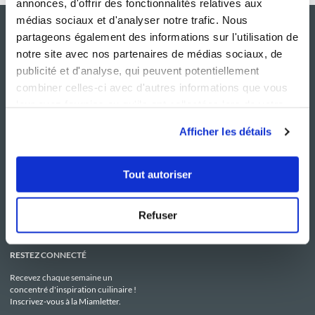
annonces, d'offrir des fonctionnalités relatives aux
médias sociaux et d'analyser notre trafic. Nous
partageons également des informations sur l'utilisation de
notre site avec nos partenaires de médias sociaux, de
publicité et d'analyse, qui peuvent potentiellement
combiner celles-ci avec d'autres informations que vous
leur avez fournies ou qu'ils ont collectées lors de votre
utilisation de leurs services.
Afficher les détails
NOS SITES
SERVICE CONSO
Guy Demarle
Contactez-nous
Tout autoriser
Club Guy Demarle
C.G.U
Le Mag'
Mentions légales
Boutique
Politique de confidentialité
Be Save
Utilisation des Cookies
Refuser
i-Cook'in
RESTEZ CONNECTÉ
Recevez chaque semaine un
concentré d'inspiration cuilinaire !
Inscrivez-vous à la Miamletter.