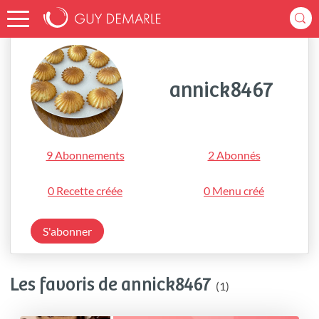
Accueil
annick8467
annick8467
9 Abonnements
2 Abonnés
0 Recette créée
0 Menu créé
S'abonner
Les favoris de annick8467
(1)