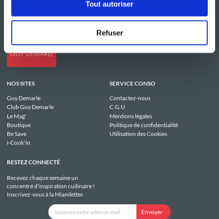
Tout autoriser
Refuser
NOS SITES
SERVICE CONSO
Guy Demarle
Contactez-nous
Club Guy Demarle
C.G.U
Le Mag'
Mentions légales
Boutique
Politique de confidentialité
Be Save
Utilisation des Cookies
i-Cook'in
RESTEZ CONNECTÉ
Recevez chaque semaine un
concentré d'inspiration cuilinaire !
Inscrivez-vous à la Miamletter.