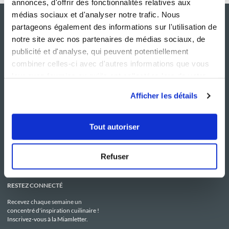
annonces, d'offrir des fonctionnalités relatives aux
médias sociaux et d'analyser notre trafic. Nous
partageons également des informations sur l'utilisation de
notre site avec nos partenaires de médias sociaux, de
publicité et d'analyse, qui peuvent potentiellement
combiner celles-ci avec d'autres informations que vous
leur avez fournies ou qu'ils ont collectées lors de votre
utilisation de leurs services.
Afficher les détails
NOS SITES
SERVICE CONSO
Guy Demarle
Contactez-nous
Tout autoriser
Club Guy Demarle
C.G.U
Le Mag'
Mentions légales
Boutique
Politique de confidentialité
Be Save
Utilisation des Cookies
Refuser
i-Cook'in
RESTEZ CONNECTÉ
Recevez chaque semaine un
concentré d'inspiration cuilinaire !
Inscrivez-vous à la Miamletter.