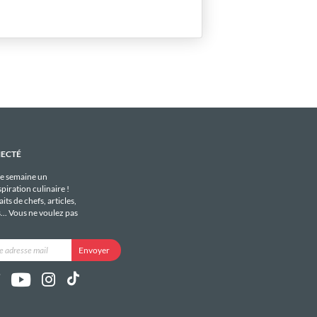
NECTÉ
e semaine un
piration culinaire !
its de chefs, articles,
s... Vous ne voulez pas