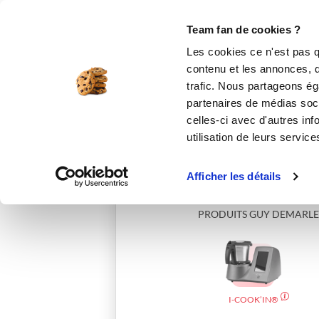
Le Club
i-Cook'in
Be Save
Boutique
Accueil
annicktom
Team fan de cookies ?
Les cookies ce n'est pas q
contenu et les annonces, d'
trafic. Nous partageons éga
partenaires de médias soci
celles-ci avec d'autres inf
utilisation de leurs service
Afficher les détails
PRODUITS GUY DEMARLE
I-COOK’IN®