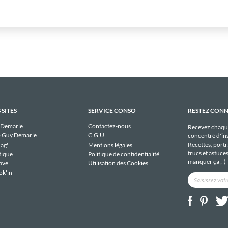
 SITES
SERVICE CONSO
RESTEZ CON
 Demarle
Contactez-nous
Recevez chaqu
 Guy Demarle
C.G.U
concentré d'ins
Recettes, portra
ag'
Mentions légales
trucs et astuce
tique
Politique de confidentialité
manquer ça ;-)
ave
Utilisation des Cookies
ok'in