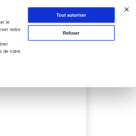
Atelier Culinaire
Le métier
Guy Demarle
Tout autoriser
Se connecter
S'inscrire
er le
yser notre
Refuser
iner
s de votre
ée
0 Menu créé