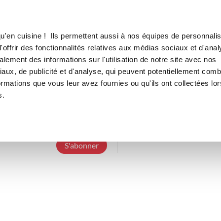
Canofea
Borealia
LE MAG
LA BOUTIQUE
RECETTES
u'en cuisine ! Ils permettent aussi à nos équipes de personnalis
offrir des fonctionnalités relatives aux médias sociaux et d'anal
lement des informations sur l'utilisation de notre site avec nos
aux, de publicité et d'analyse, qui peuvent potentiellement comb
annicktom
ormations que vous leur avez fournies ou qu'ils ont collectées lor
s.
7 Abonnements
0 Abonné
0 Recette cré
S'abonner