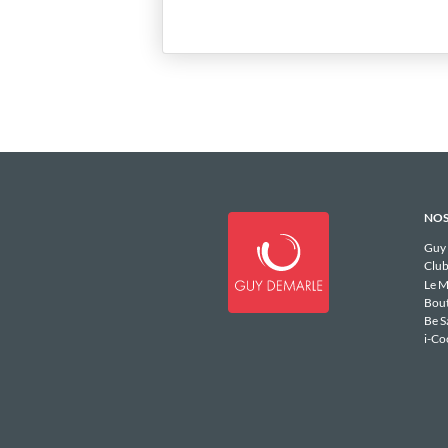
NOS
Guy
Club
Le M
Bou
Be S
i-Co