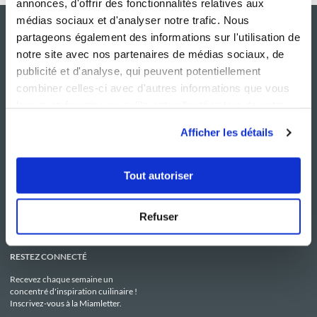
annonces, d'offrir des fonctionnalités relatives aux
médias sociaux et d'analyser notre trafic. Nous
partageons également des informations sur l'utilisation de
notre site avec nos partenaires de médias sociaux, de
publicité et d'analyse, qui peuvent potentiellement
combiner celles-ci avec d'autres informations que vous
leur avez fournies ou qu'ils ont collectées lors de votre
utilisation de leurs services.
Afficher les détails
NOS SITES
SERVICE CONSO
Guy Demarle
Contactez-nous
Tout autoriser
Club Guy Demarle
C.G.U
Le Mag'
Mentions légales
Boutique
Politique de confidentialité
Be Save
Utilisation des Cookies
Refuser
i-Cook'in
RESTEZ CONNECTÉ
Recevez chaque semaine un
concentré d'inspiration cuilinaire !
Inscrivez-vous à la Miamletter.