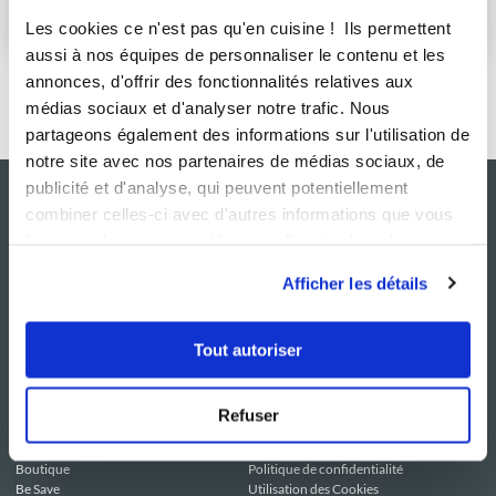
S'abonner
Les cookies ce n'est pas qu'en cuisine ! Ils permettent
aussi à nos équipes de personnaliser le contenu et les
annonces, d'offrir des fonctionnalités relatives aux
médias sociaux et d'analyser notre trafic. Nous
partageons également des informations sur l'utilisation de
notre site avec nos partenaires de médias sociaux, de
publicité et d'analyse, qui peuvent potentiellement
combiner celles-ci avec d'autres informations que vous
leur avez fournies ou qu'ils ont collectées lors de votre
utilisation de leurs services.
Afficher les détails
Tout autoriser
NOS SITES
SERVICE CONSO
Guy Demarle
Contactez-nous
Refuser
Club Guy Demarle
C.G.U
Le Mag'
Mentions légales
Boutique
Politique de confidentialité
Be Save
Utilisation des Cookies