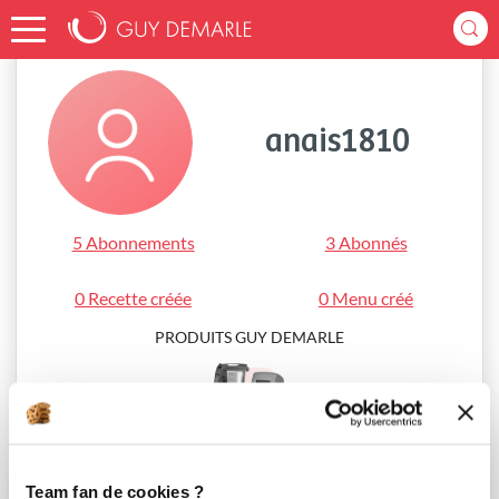
Accueil
anais1810
anais1810
5 Abonnements
3 Abonnés
0 Recette créée
0 Menu créé
PRODUITS GUY DEMARLE
i-Cook’in®
Team fan de cookies ?