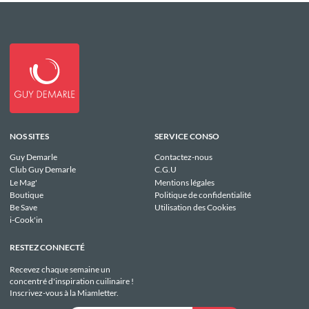
NOS SITES
SERVICE CONSO
Guy Demarle
Contactez-nous
Club Guy Demarle
C.G.U
Le Mag'
Mentions légales
Boutique
Politique de confidentialité
Be Save
Utilisation des Cookies
i-Cook'in
RESTEZ CONNECTÉ
Recevez chaque semaine un
concentré d'inspiration cuilinaire !
Inscrivez-vous à la Miamletter.