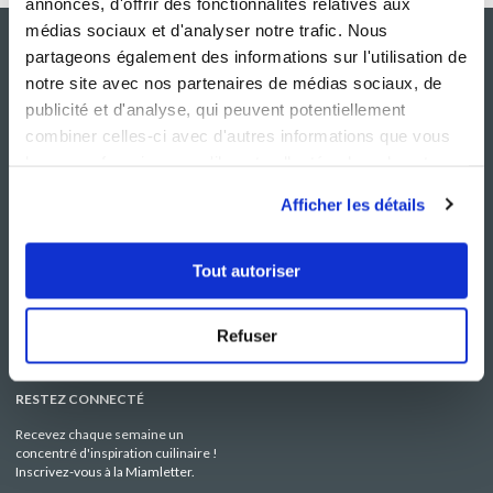
annonces, d'offrir des fonctionnalités relatives aux
médias sociaux et d'analyser notre trafic. Nous
partageons également des informations sur l'utilisation de
notre site avec nos partenaires de médias sociaux, de
publicité et d'analyse, qui peuvent potentiellement
combiner celles-ci avec d'autres informations que vous
leur avez fournies ou qu'ils ont collectées lors de votre
utilisation de leurs services.
Afficher les détails
NOS SITES
SERVICE CONSO
Guy Demarle
Contactez-nous
Tout autoriser
Club Guy Demarle
C.G.U
Le Mag'
Mentions légales
Boutique
Politique de confidentialité
Refuser
Be Save
Utilisation des Cookies
i-Cook'in
RESTEZ CONNECTÉ
Recevez chaque semaine un
concentré d'inspiration cuilinaire !
Inscrivez-vous à la Miamletter.