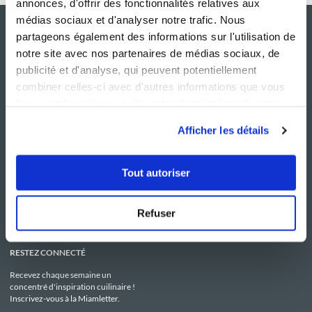
annonces, d'offrir des fonctionnalités relatives aux
médias sociaux et d'analyser notre trafic. Nous
partageons également des informations sur l'utilisation de
notre site avec nos partenaires de médias sociaux, de
publicité et d'analyse, qui peuvent potentiellement
combiner celles-ci avec d'autres informations que vous
leur avez fournies ou qu'ils ont collectées lors de votre
utilisation de leurs services.
Afficher les détails
NOS SITES
SERVICE CONSO
Guy Demarle
Contactez-nous
Tout autoriser
Club Guy Demarle
C.G.U
Le Mag'
Mentions légales
Boutique
Politique de confidentialité
Be Save
Utilisation des Cookies
Refuser
i-Cook'in
RESTEZ CONNECTÉ
Recevez chaque semaine un
concentré d'inspiration cuilinaire !
Inscrivez-vous à la Miamletter.