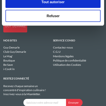
Tout autoriser
Refuser
NOS SITES
SERVICE CONSO
Guy Demarle
Contactez-nous
Club Guy Demarle
C.G.U
Le Mag'
Mentions légales
Boutique
Politique de confidentialité
Be Save
Utilisation des Cookies
i-Cook'in
RESTEZ CONNECTÉ
Recevez chaque semaine un
concentré d'inspiration cuilinaire !
Inscrivez-vous à la Miamletter.