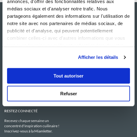
annonces, d'offrir des fonctionnalités relatives aux
médias sociaux et d'analyser notre trafic. Nous
partageons également des informations sur l'utilisation de
notre site avec nos partenaires de médias sociaux, de
publicité et d'analyse, qui peuvent potentiellement
combiner celles-ci avec d'autres informations que vous
leur avez fournies ou qu'ils ont collectées lors de votre
utilisation de leurs services.
Afficher les détails
NOS SITES
SERVICE CONSO
Guy Demarle
Contactez-nous
Tout autoriser
Club Guy Demarle
C.G.U
Le Mag'
Mentions légales
Boutique
Politique de confidentialité
Be Save
Utilisation des Cookies
Refuser
i-Cook'in
RESTEZ CONNECTÉ
Recevez chaque semaine un
concentré d'inspiration cuilinaire !
Inscrivez-vous à la Miamletter.