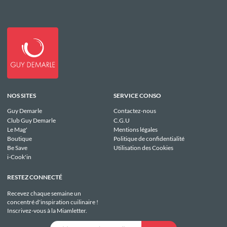
NOS SITES
SERVICE CONSO
Guy Demarle
Contactez-nous
Club Guy Demarle
C.G.U
Le Mag'
Mentions légales
Boutique
Politique de confidentialité
Be Save
Utilisation des Cookies
i-Cook'in
RESTEZ CONNECTÉ
Recevez chaque semaine un
concentré d'inspiration cuilinaire !
Inscrivez-vous à la Miamletter.