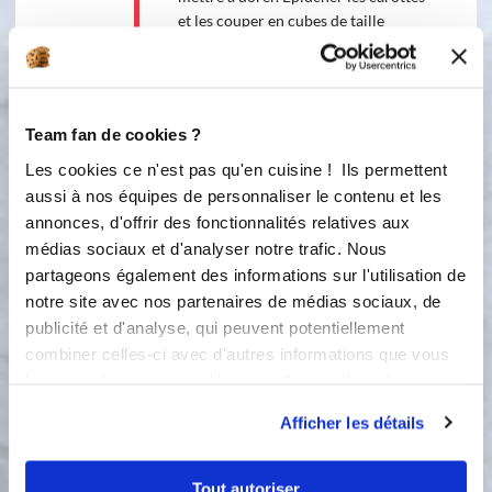
et les couper en cubes de taille
moyenne, ajouter aux oignons et
mélanger. Éplucher la butternut et
couper en cubes également de taille
moyenne, mélanger. Les pépins de la
Team fan de cookies ?
courge auront bien entendu été
enlevés. Attendre que les légumes
Les cookies ce n'est pas qu'en cuisine ! Ils permettent
fondent un peu avant d’ajouter les
aussi à nos équipes de personnaliser le contenu et les
épices ( plus ou moins selon vos
annonces, d'offrir des fonctionnalités relatives aux
goûts, j’aime quand ça réchauffe
médias sociaux et d'analyser notre trafic. Nous
bien), le sel et poivre, le cube de
partageons également des informations sur l'utilisation de
bouillon et l’eau qui doit couvrir les
notre site avec nos partenaires de médias sociaux, de
légumes. Faire cuire à feu maximum
publicité et d'analyse, qui peuvent potentiellement
jusqu’au premier bouillon puis
combiner celles-ci avec d'autres informations que vous
réduire et faire mijoter à feu doux
leur avez fournies ou qu'ils ont collectées lors de votre
pendant 25 minutes. Mixer le tout,
utilisation de leurs services.
ajouter 2 cuillères à soupe de crème
Afficher les détails
fraîche. Dresser dans une belle
assiette, parsemez de graines de
courges. Il ne vous reste plus qu’à
Tout autoriser