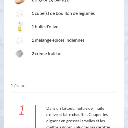
1
cube(s) de bouillon de légumes
1
huile d'olive
1
mélange épices indiennes
2
crème fraîche
2 étapes
1
Dans un faitout, mettre de l’huile
d’olive et faire chauffer. Couper les
oignons en grosses lamelles et les
mettre à dorer. Éplucher les carottes