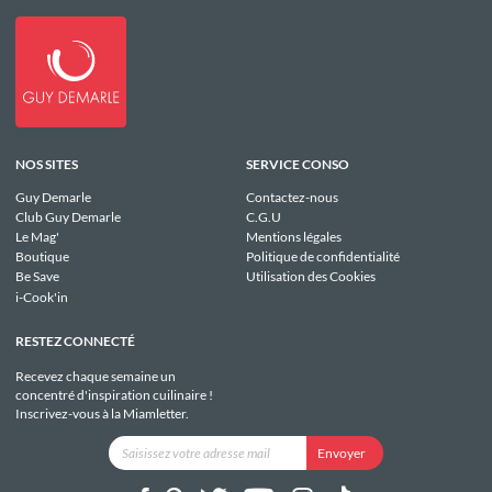
NOS SITES
SERVICE CONSO
Guy Demarle
Contactez-nous
Club Guy Demarle
C.G.U
Le Mag'
Mentions légales
Boutique
Politique de confidentialité
Be Save
Utilisation des Cookies
i-Cook'in
RESTEZ CONNECTÉ
Recevez chaque semaine un
concentré d'inspiration cuilinaire !
Inscrivez-vous à la Miamletter.