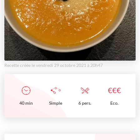
Recette créée le vendredi 29 octobre 2021 à 20h47
€
€
€
40
min
Simple
6 pers.
Eco.