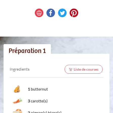
Préparation 1
Ingredients
Liste de courses
1
butternut
3
carotte(s)
2
oignon(s) blanc(s)