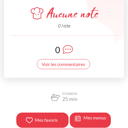
Aucune note
0 Note
0
Voir les commentaires
CUISSON
25
min
Mes menus
Mes favoris