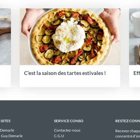
C’est la saison des tartes estivales !
Ef
 SITES
SERVICE CONSO
RESTEZ CON
 Demarle
Contactez-nous
Recevez chaqu
 Guy Demarle
C.G.U
concentré d'ins