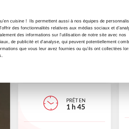
Canofea
Borealia
LE MAG
LA BOUTIQUE
RECETTES
u'en cuisine ! Ils permettent aussi à nos équipes de personnalis
Sorbet à la fraise
offrir des fonctionnalités relatives aux médias sociaux et d'anal
lement des informations sur l'utilisation de notre site avec nos
aux, de publicité et d'analyse, qui peuvent potentiellement comb
ormations que vous leur avez fournies ou qu'ils ont collectées lor
s.
Elodie RINN
Conseillère Guy Demarle
PRÊT EN
1
h
45