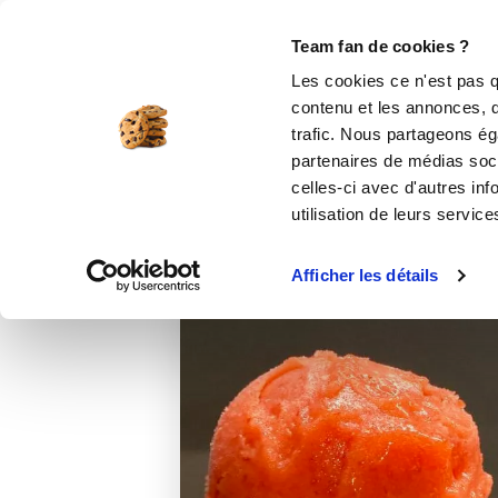
Le Club
i-Cook'in
Be Save
Boutique
Accueil
Recettes
Sorbet à la fraise
Team fan de cookies ?
Les cookies ce n'est pas q
contenu et les annonces, d'
trafic. Nous partageons éga
partenaires de médias soci
celles-ci avec d'autres inf
utilisation de leurs service
Afficher les détails