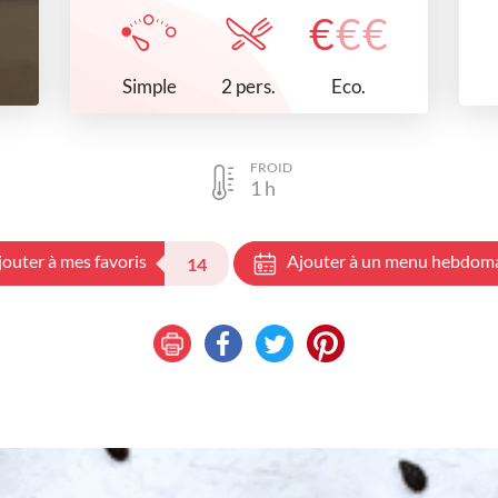
€
€
€
Simple
Eco.
2 pers.
FROID
1
h
jouter à mes favoris
Ajouter à un menu hebdom
14