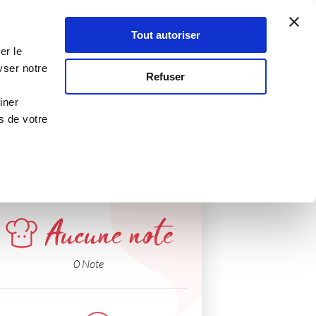
Atelier Culinaire
Le métier
Guy Demarle
Tout autoriser
Se connecter
S'inscrire
er le
yser notre
Refuser
iner
s de votre
Aucune note
0 Note