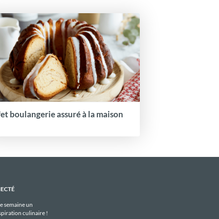
fet boulangerie assuré à la maison
NECTÉ
e semaine un
piration culinaire !