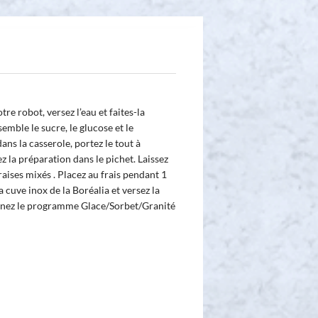
re robot, versez l’eau et faites-la
mble le sucre, le glucose et le
dans la casserole, portez le tout à
 la préparation dans le pichet. Laissez
raises mixés . Placez au frais pendant 1
a cuve inox de la Boréalia et versez la
nnez le programme Glace/Sorbet/Granité