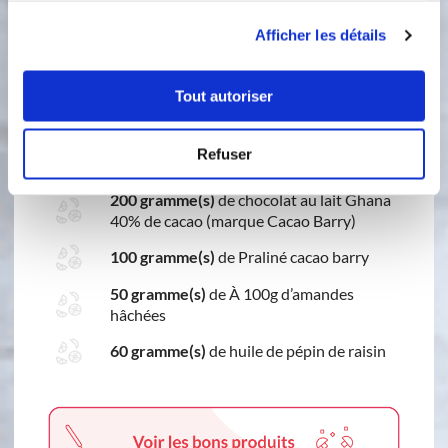
prise complète (2h environs).
utilisation de leurs services.
Afficher les détails
Glaçage rocher
Tout autoriser
Ingredients
Liste de courses
Refuser
200 gramme(s)
de chocolat au lait Ghana
40% de cacao (marque Cacao Barry)
100 gramme(s)
de Praliné cacao barry
50 gramme(s)
de À 100g d’amandes
hâchées
60 gramme(s)
de huile de pépin de raisin