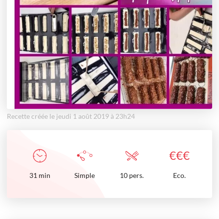
Recette créée le jeudi 1 août 2019 à 23h24
€
€
€
31
min
Simple
10 pers.
Eco.