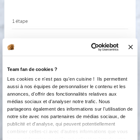
1 étape
1
Monter la crème en chantilly. Puis
intégrer à la maryse le lait concentré.
Étaler cette crème dans les
empreintes quattro. À l’aide de la
Team fan de cookies ?
mini spatule coudée. Il faut bien
Les cookies ce n'est pas qu'en cuisine ! Ils permettent
remonter sur les bords et les parois.
aussi à nos équipes de personnaliser le contenu et les
Bien recouvrir le fond. Créer comme
annonces, d'offrir des fonctionnalités relatives aux
un gouttière. Dans la gouttière,
dresser le caramel à la poche à
médias sociaux et d'analyser notre trafic. Nous
douille. Puis mettre des cacahuètes
partageons également des informations sur l'utilisation de
(non grillées / non salées). Et
notre site avec nos partenaires de médias sociaux, de
recouvrir à l’aide de crème. Racler
publicité et d'analyse, qui peuvent potentiellement
pour que ce soit régulier et plat.
combiner celles-ci avec d'autres informations que vous
Filmer, placer au congélateur jusqu’à
leur avez fournies ou qu'ils ont collectées lors de votre