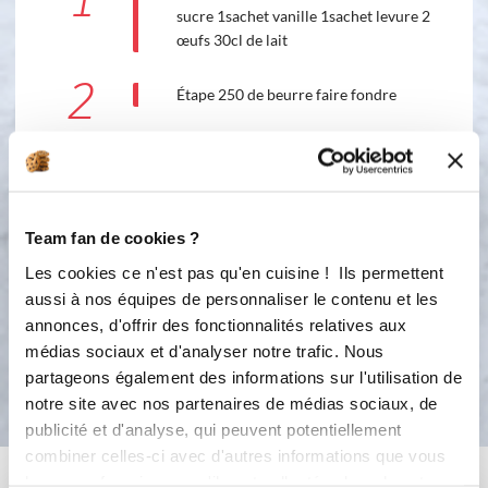
1
sucre 1sachet vanille 1sachet levure 2
œufs 30cl de lait
2
Étape 250 de beurre faire fondre
3
Étape ajouté 30cl de lait Levure
Vanille 1cc sucre Pincé de sel 250
farine 2 jaune œufs
Team fan de cookies ?
4
Étape battre les blancs en neige
Les cookies ce n'est pas qu'en cuisine ! Ils permettent
Ensuite les incorporer
aussi à nos équipes de personnaliser le contenu et les
annonces, d'offrir des fonctionnalités relatives aux
médias sociaux et d'analyser notre trafic. Nous
Bon appétit !
partageons également des informations sur l'utilisation de
notre site avec nos partenaires de médias sociaux, de
publicité et d'analyse, qui peuvent potentiellement
combiner celles-ci avec d'autres informations que vous
leur avez fournies ou qu'ils ont collectées lors de votre