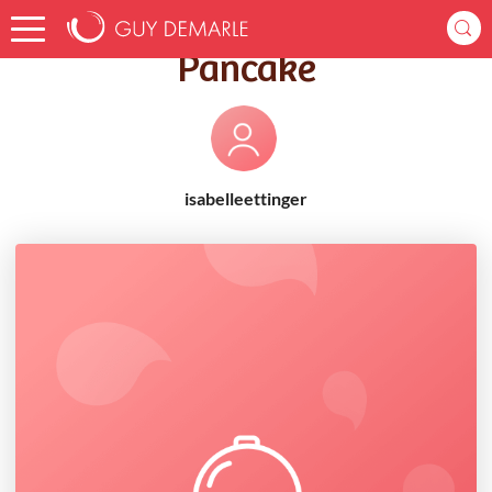
Accueil
Recettes
Pancake
Pancake
isabelleettinger