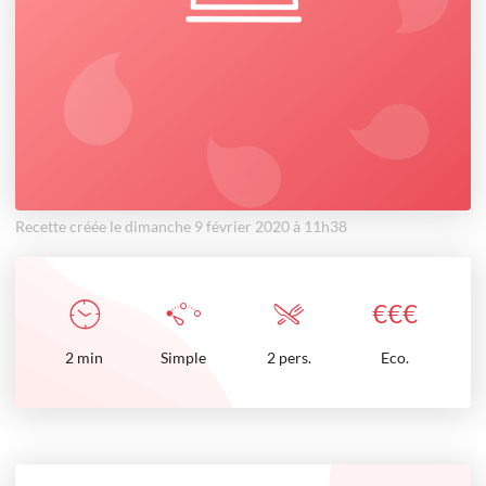
Recette créée le dimanche 9 février 2020 à 11h38
€
€
€
2
min
Simple
2 pers.
Eco.