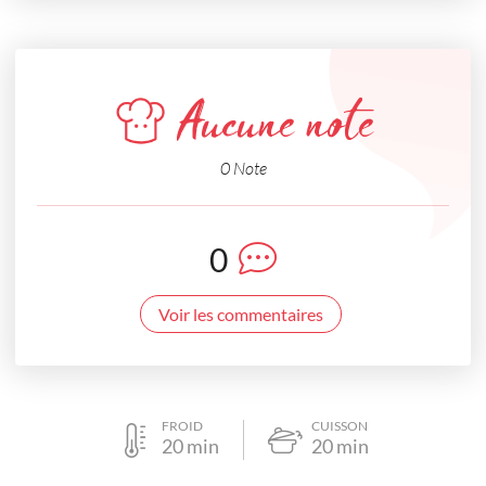
Aucune note
0 Note
0
Voir les commentaires
FROID
CUISSON
20
min
20
min