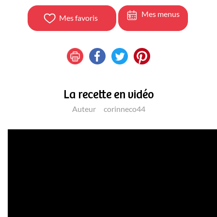
Mes menus
Mes favoris
La recette en vidéo
Auteur
corinneco44