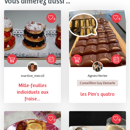
Vous aimerez aussi ...
martine_mecoli
Agnes Herter
Conseillère Guy Demarle
Mille-feuilles
individuels aux
les Pim's quatro
fraise...