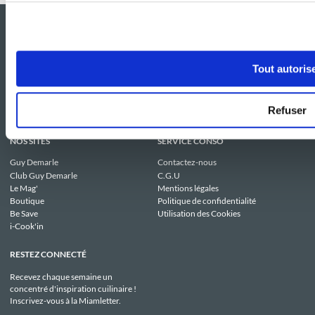
Tout autoris
Refuser
NOS SITES
SERVICE CONSO
Guy Demarle
Contactez-nous
Club Guy Demarle
C.G.U
Le Mag'
Mentions légales
Boutique
Politique de confidentialité
Be Save
Utilisation des Cookies
i-Cook'in
RESTEZ CONNECTÉ
Recevez chaque semaine un
concentré d'inspiration cuilinaire !
Inscrivez-vous à la Miamletter.