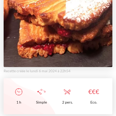
Recette créée le lundi 6 mai 2024 à 22h54
€
€
€
1
h
Simple
2 pers.
Eco.