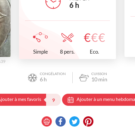
6
h
€
€
€
Simple
Eco.
8 pers.
h39
CONGÉLATION
CUISSON
6
h
10
min
jouter à mes favoris
Ajouter à un menu hebdoma
9