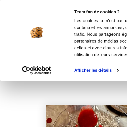
Le Club
i-Cook'in
Be Save
Boutique
Accueil
Recettes
Nougat glacé
Team fan de cookies ?
Les cookies ce n'est pas q
contenu et les annonces, d'
trafic. Nous partageons éga
desse
partenaires de médias soci
celles-ci avec d'autres inf
utilisation de leurs service
Afficher les détails