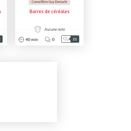
Conseillère Guy Demarle
s
Barres de céréales
Aucune note
40
min
0
2
21