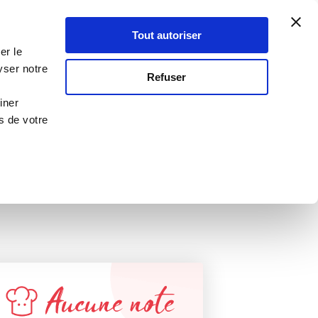
Atelier Culinaire
Le métier
Guy Demarle
Tout autoriser
Se connecter
S'inscrire
er le
yser notre
Refuser
ourmands
iner
s de votre
Aucune note