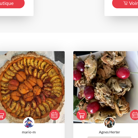
outique
Voir
mario-m
Agnes Herter