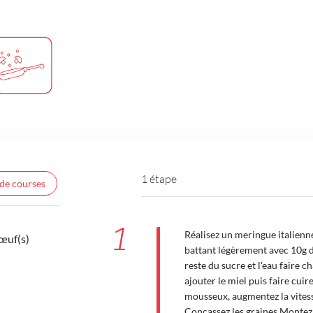
1 étape
 de courses
1
Réalisez un meringue italienne
’œuf(s)
battant légèrement avec 10g d
reste du sucre et l'eau faire c
ajouter le miel puis faire cuir
mousseux, augmentez la vitess
Concassez les graines Montez 