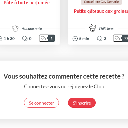
Conseillère Guy Demarle
Pâte à tarte parfumée
Petits gâteaux aux graine
Aucune note
Délicieux
1
h
30
0
5
min
3
1
7
Vous souhaitez commenter cette recette ?
Connectez-vous ou rejoignez le Club
Se connecter
S'inscrire