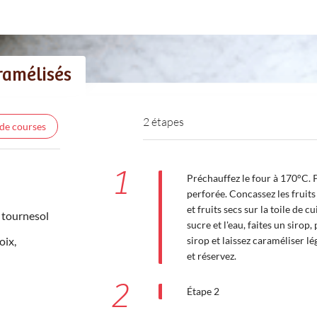
aramélisés
2 étapes
 de courses
1
Préchauffez le four à 170°C. P
perforée. Concassez les fruits
et fruits secs sur la toile de c
 tournesol
sucre et l'eau, faites un sirop,
oix,
sirop et laissez caraméliser l
et réservez.
2
Étape 2