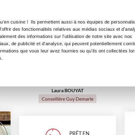
Canofea
Borealia
LE MAG
LA BOUTIQUE
RECETTES
u'en cuisine ! Ils permettent aussi à nos équipes de personnalis
Nougat glacé
offrir des fonctionnalités relatives aux médias sociaux et d'anal
lement des informations sur l'utilisation de notre site avec nos
rts
glaces
Saint-Valentin
Repas de fête
Petits g
aux, de publicité et d'analyse, qui peuvent potentiellement comb
ormations que vous leur avez fournies ou qu'ils ont collectées lor
Pour recevoir
Noël
s.
Laura BOUYAT
Conseillère Guy Demarle
PRÊT EN