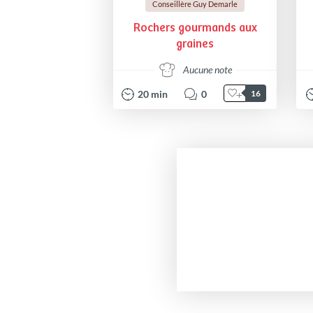
Conseillère Guy Demarle
Rochers gourmands aux
graines
Aucune note
20
min
0
16