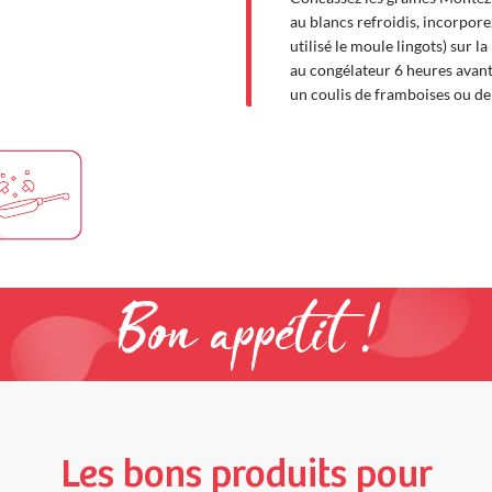
au blancs refroidis, incorporez
utilisé le moule lingots) sur l
au congélateur 6 heures avant
un coulis de framboises ou de 
Bon appétit !
Les bons produits pour