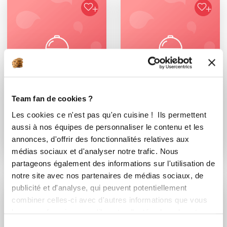
Team fan de cookies ?
sylvainbukovec1_d3f2
zdenka56
Les cookies ce n'est pas qu'en cuisine ! Ils permettent
Nettoyage appareil
Entretien du bol
aussi à nos équipes de personnaliser le contenu et les
annonces, d'offrir des fonctionnalités relatives aux
médias sociaux et d'analyser notre trafic. Nous
partageons également des informations sur l'utilisation de
notre site avec nos partenaires de médias sociaux, de
publicité et d'analyse, qui peuvent potentiellement
combiner celles-ci avec d'autres informations que vous
Vous souhaitez commenter cette recette
leur avez fournies ou qu'ils ont collectées lors de votre
utilisation de leurs services.
?