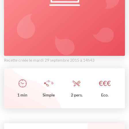
Recette créée le mardi 29 septembre 2015 à 14h43
€
€
€
1
min
Simple
2 pers.
Eco.