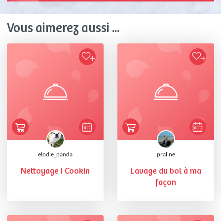
Vous aimerez aussi ...
elodie_panda
praline
Nettoyage i Cookin
Lavage du bol à ma
façon