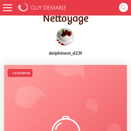
Accueil
Recettes
Nettoyage
Nettoyage
delphinem_d23f
I-COOK'IN