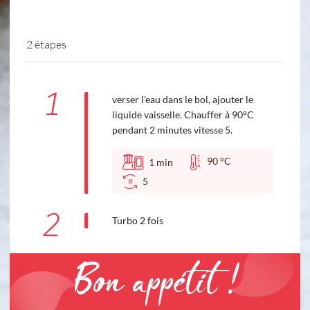
2 étapes
1
verser l'eau dans le bol, ajouter le
liquide vaisselle. Chauffer à 90°C
pendant 2 minutes vitesse 5.
90 °C
1
min
5
2
Turbo 2 fois
Bon appétit !