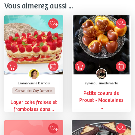
Vous aimerez aussi ...
Emmanuelle Barrois
sylviecuisinedemarle
Conseillère Guy Demarle
Petits coeurs de
Proust - Madeleines
Layer cake fraises et
...
framboises dans...