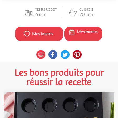
TEMPS ROBOT
CUISSON
6
min
20
min
Mes menus
Mes favoris
Les bons produits pour
réussir la recette