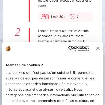
mettre le beurre coupé en cubes et le
sucre.
5
1
min
30
s
2
Lancer l'étape et ajouter les 2 oeufs
pendant que les lames tournent
(mettre le deuxième au moins 30
secondes avant la fin de l'étape).
4
1
min
30
s
Team fan de cookies ?
3
Ajouter tous les ingrédients. Cette
Les cookies ce n'est pas qu'en cuisine ! Ils permettent
recette permet d'utiliser la pulpe de
aussi à nos équipes de personnaliser le contenu et les
citron qu'il reste après avoir filtré la
annonces, d'offrir des fonctionnalités relatives aux
citronnade Guy Demarle. Sinon
médias sociaux et d'analyser notre trafic. Nous
remplacer par le jus de 3 citrons et le
partageons également des informations sur l'utilisation de
zeste d'un citron.
notre site avec nos partenaires de médias sociaux, de