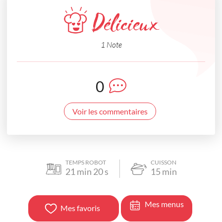
Délicieux
1 Note
0
Voir les commentaires
TEMPS ROBOT
CUISSON
21
min
20
s
15
min
Mes menus
Mes favoris