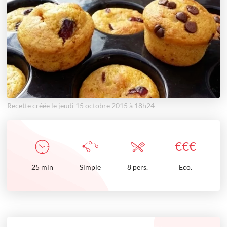
Recette créée le jeudi 15 octobre 2015 à 18h24
€
€
€
25
min
Simple
8 pers.
Eco.