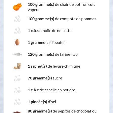
100 gramme(s)
de chair de potiron cuit
vapeur
100 gramme(s)
de compote de pommes
1 c.à.s
d'huile de noisette
1 gramme(s)
d'oeuf(s)
120 gramme(s)
de farine T55
1 sachet(s)
de levure chimique
70 gramme(s)
sucre
1 c.à.c
de canelle en poudre
1 pincée(s)
d'sel
80 gramme(s)
de pépites de chocolat ou