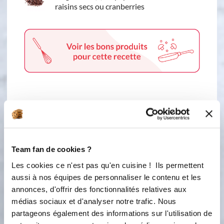
raisins secs ou cranberries
5 étapes
1
Team fan de cookies ?
Pesez 100g de dés de potiron
refroidis, 100g de compote, ajouter 1
Les cookies ce n'est pas qu'en cuisine ! Ils permettent
cas d’huile et l’œuf. Mixez en Vitesse 4
aussi à nos équipes de personnaliser le contenu et les
et augmentez quelques secondes
annonces, d'offrir des fonctionnalités relatives aux
jusqu’à la vitesse 10 afin de réduire en
médias sociaux et d'analyser notre trafic. Nous
purée le potiron.
partageons également des informations sur l'utilisation de