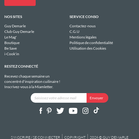
NOS SITES
SERVICE CONSO
Guy Demarle
Contactez-nous
Club Guy Demarle
C.G.U
Le Mag'
Mentions légales
Boutique
Politique de confidentialité
Be Save
Utilisation des Cookies
i-Cook'in
RESTEZ CONNECTÉ
Recevez chaque semaine un
concentré d'inspiration cuilinaire !
Inscrivez-vous à la Miamletter.
S'INSCRIRE / SE CONNECTER
COPYRIGHT
2026 © GUY DEMARLE