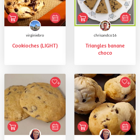
virginiebro
chrisandco16
Cookioches (LIGHT)
Triangles banane
choco