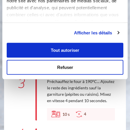
notre site avec nos partenaires de médias sociaux, de
Progressive :
1
min
publicité et d'analyse, qui peuvent potentiellement
4
10
combiner celles-ci avec d'autres informations que vous
leur avez fournies ou qu'ils ont collectées lors de votre
2
utilisation de leurs services.
Ouvrez le bol et raclez les parois à
Afficher les détails
l’aide de la spatule afin de faire
retomber les éclaboussures au fond
du bol.
Tout autoriser
Accessoire(s) :
Refuser
3
Préchauffez le four à 190°C... Ajoutez
le reste des ingrédients sauf la
garniture (pépites ou raisins). Mixez
en vitesse 4 pendant 10 secondes.
4
10
s