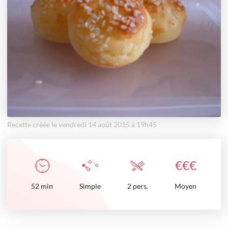
Recette créée le vendredi 14 août 2015 à 19h45
€
€
€
52
min
Simple
2 pers.
Moyen