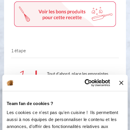
1 étape
1
Tout d'abord, place les empreintes
mini-madeleines sur une plaque
perforée et préchauffe ton four à
200°C (Th. 6-7). Hache grossièrement
l'Emmental à l'aide d'un couteau.
Team fan de cookies ?
Dans un petit cul-de poule, mélange
la farine, la fécule de maïs, la levure,
Les cookies ce n'est pas qu'en cuisine ! Ils permettent
le Parmesan et l'Emmental. Dans un
aussi à nos équipes de personnaliser le contenu et les
grand bol, casse les oeufs et bats-les
annonces, d'offrir des fonctionnalités relatives aux