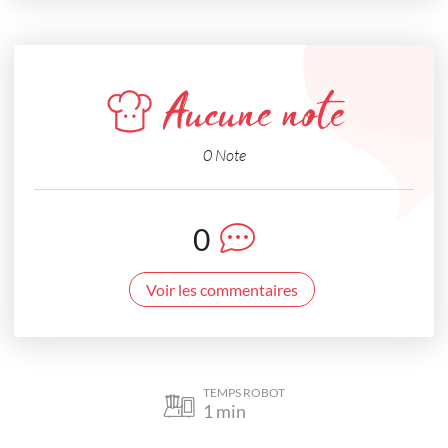
Aucune note
0 Note
0
Voir les commentaires
TEMPS ROBOT
1
min