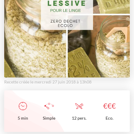
Recette créée le mercredi 27 juin 2018 à 13h08
€
€
€
5
min
Simple
12 pers.
Eco.