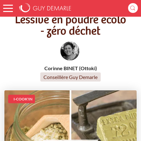
Accueil
Recettes
Lessive en poudre écolo - zéro déchet
Lessive en poudre écolo
- zéro déchet
Corinne BINET (Ottoki)
Conseillère Guy Demarle
I-COOK'IN