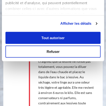
publicité et d'analyse, qui peuvent potentiellement
combiner celles-ci avec d'autres informations que vous
1 étape
leur avez fournies ou qu'ils ont collectées lors de votre
utilisation de leurs services.
Afficher les détails
1
Verser cette lessive dans un bocal en
verre et le tenir hors de portée des
Tout autoriser
enfants. Dans le compartiment de la
machine à laver, mettre environ 2
cuillères à soupe. Si vous lavez à basse
Refuser
température ou à froid et que vous
craigniez que la lessive ne fonde pas
totalement, vous pouvez la diluer
dans de l'eau chaude et placez le
liquide dans le bac à lessive. Au
séchage, votre linge aura une odeur
très légère et agréable. Elle me revient
à environ 6 euros le kilo. Elle est sans
conservateurs ni parfums,
contrairement aux lessives toute