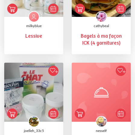
milkyblue
cathybeal
Lessive
Bagels à ma façon
ICK (4 garnitures)
joelleh_33c5
nesself