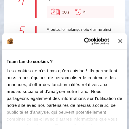
4
5
30
s
5
Ajoutez le melange noix /farine ainsi
que les pépites de chocolat
5
30
s
Team fan de cookies ?
6
Ajoutez les oeufs
Les cookies ce n'est pas qu'en cuisine ! Ils permettent
aussi à nos équipes de personnaliser le contenu et les
5
1
min
annonces, d'offrir des fonctionnalités relatives aux
médias sociaux et d'analyser notre trafic. Nous
7
Posez le moule tablette ou autre sur
partageons également des informations sur l'utilisation de
la plaque perforée, versez la
notre site avec nos partenaires de médias sociaux, de
préparation et mettre au four 15min
publicité et d'analyse, qui peuvent potentiellement
à 180 °c puis 10 min à 160°C.
combiner celles-ci avec d'autres informations que vous
leur avez fournies ou qu'ils ont collectées lors de votre