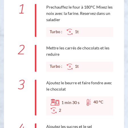
1
Prechauffez le four à 180°C Mixez les
noix avec la farine. Reservez dans un
saladier
Turbo :
1t
2
Mettre les carrés de chocolats et les
reduire
Turbo :
1t
3
Ajoutez le beurre et faire fondre avec
le chocolat
40 °C
1
min
30
s
2
Ajoutez les sucres et le sel