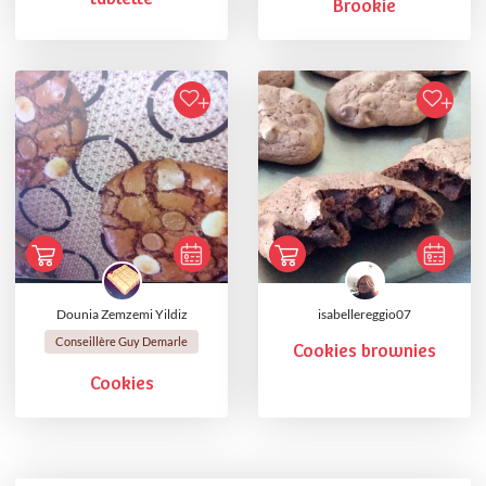
Brookie
Dounia Zemzemi Yildiz
isabellereggio07
Conseillère Guy Demarle
Cookies brownies
Cookies