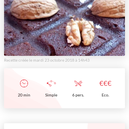
Recette créée le mardi 23 octobre 2018 à 14h43
€
€
€
20
min
Simple
6 pers.
Eco.