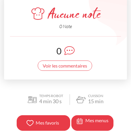
Aucune note
0 Note
0
Voir les commentaires
TEMPS ROBOT
CUISSON
4
min
30
s
15
min
Mes menus
Mes favoris