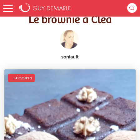
Accueil
Recettes
Le brownie à Cléa
Le brownie à Cléa
soniault
I-COOK'IN