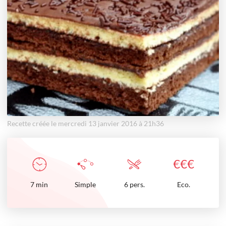
Recette créée le mercredi 13 janvier 2016 à 21h36
€
€
€
7
min
Simple
6 pers.
Eco.