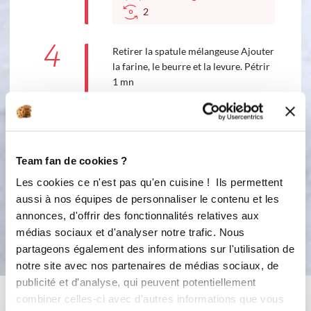
2
4
Retirer la spatule mélangeuse Ajouter
la farine, le beurre et la levure. Pétrir
1 mn
Petrissage :
1
min
5
Beurrer un moule et le fariner. Verser
Team fan de cookies ?
le mélange et faire cuire 30 mn à 180°
Les cookies ce n'est pas qu'en cuisine ! Ils permettent
aussi à nos équipes de personnaliser le contenu et les
annonces, d'offrir des fonctionnalités relatives aux
Bon appétit !
médias sociaux et d'analyser notre trafic. Nous
partageons également des informations sur l'utilisation de
notre site avec nos partenaires de médias sociaux, de
publicité et d'analyse, qui peuvent potentiellement
Vous aimerez aussi ...
combiner celles-ci avec d'autres informations que vous