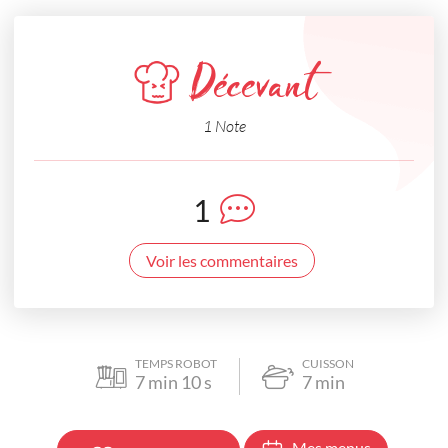
Décevant
1 Note
1
Voir les commentaires
TEMPS ROBOT
CUISSON
7
min
10
s
7
min
Mes menus