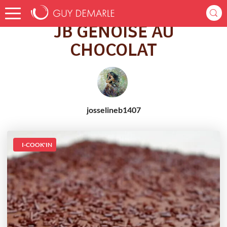
Accueil
Recettes
JB GÉNOISE AU CHOCOLAT
JB GÉNOISE AU
CHOCOLAT
josselineb1407
I-COOK'IN