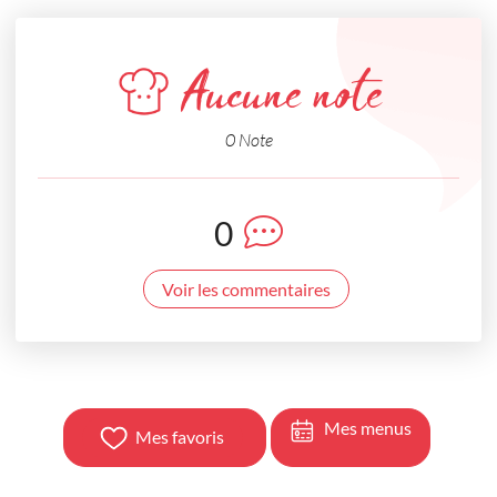
Aucune note
0 Note
0
Voir les commentaires
Mes menus
Mes favoris