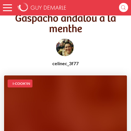
Accueil
Recettes
Gaspacho andalou à la menthe
Gaspacho andalou à la
menthe
celinec_3f77
I-COOK'IN