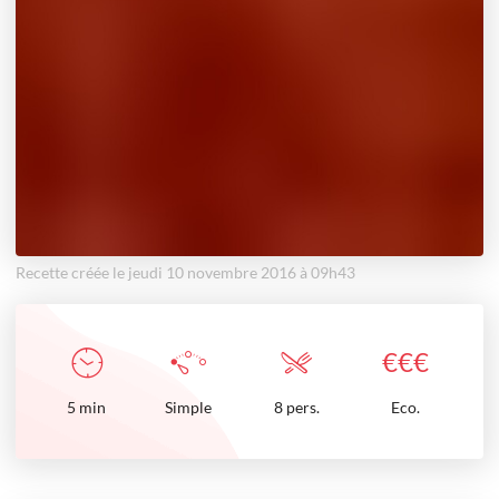
Recette créée le jeudi 10 novembre 2016 à 09h43
€
€
€
5
min
Simple
8 pers.
Eco.