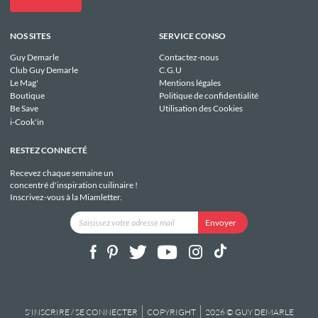
NOS SITES
SERVICE CONSO
Guy Demarle
Contactez-nous
Club Guy Demarle
C.G.U
Le Mag'
Mentions légales
Boutique
Politique de confidentialité
Be Save
Utilisation des Cookies
i-Cook'in
RESTEZ CONNECTÉ
Recevez chaque semaine un
concentré d'inspiration cuilinaire !
Inscrivez-vous à la Miamletter.
S'INSCRIRE / SE CONNECTER
COPYRIGHT
2026 © GUY DEMARLE