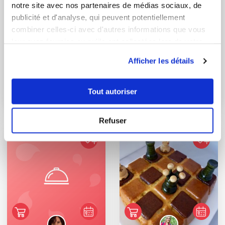
notre site avec nos partenaires de médias sociaux, de
publicité et d'analyse, qui peuvent potentiellement
combiner celles-ci avec d'autres informations que vous
leur avez fournies ou qu'ils ont collectées lors de votre
utilisation de leurs services.
Afficher les détails
praline
bndcte33
Gâteau au yaourt et
Crêpe légère
Tout autoriser
noisette
Refuser