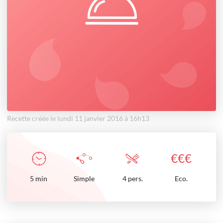
Recette créée le lundi 11 janvier 2016 à 16h13
€
€
€
5
min
Simple
4 pers.
Eco.