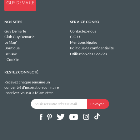
NOS SITES
SERVICE CONSO
Guy Demarle
Contactez-nous
Club Guy Demarle
C.G.U
Le Mag'
Mentions légales
Boutique
Politique de confidentialité
Be Save
Utilisation des Cookies
i-Cook'in
RESTEZ CONNECTÉ
Recevez chaque semaine un
concentré d'inspiration cuilinaire !
Inscrivez-vous à la Miamletter.