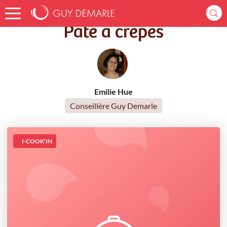
Accueil
Recettes
Pâte à crêpes
Pâte à crêpes
Emilie Hue
Conseillère Guy Demarle
I-COOK'IN