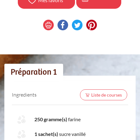
Mes favoris
Préparation 1
Ingredients
Liste de courses
250 gramme(s)
farine
1 sachet(s)
sucre vanillé