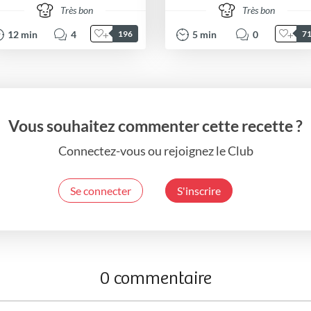
Très bon
Très bon
12
min
4
5
min
0
196
7
Vous souhaitez commenter cette recette ?
Connectez-vous ou rejoignez le Club
Se connecter
S'inscrire
0 commentaire