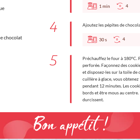
4
1
min
ue
4
Ajoutez les pépites de chocola
de chocolat
4
30
s
5
Préchauffez le four à 180°C. P
perforée. Façonnez des cookies 
et disposez-les sur la toile de
cuillère à glace, vous obtenez
pendant 12 minutes. Les cook
bords et être mous au centre. L
durcissent.
Bon appétit !