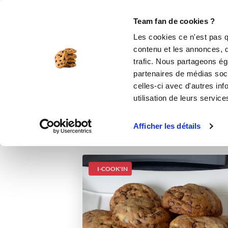
Le Club
i-Cook'in
Be Save
Boutique
Accueil
Recettes
Cookies moelleux
Team fan de cookies ?
Les cookies ce n'est pas q
contenu et les annonces, d'
trafic. Nous partageons éga
partenaires de médias soci
celles-ci avec d'autres inf
utilisation de leurs service
Afficher les détails
I-COOK'IN