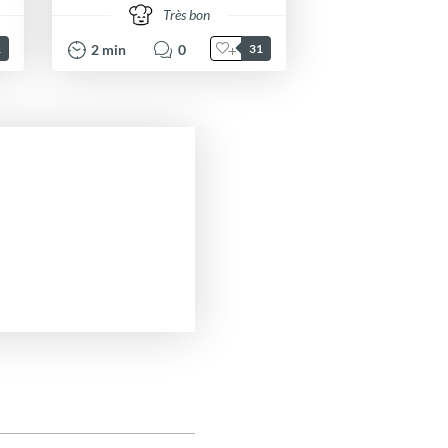
Très bon
2
min
0
1
31