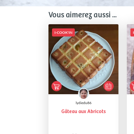
Vous aimerez aussi ...
I-COOK'IN
lydiedu86
Gâteau aux Abricots