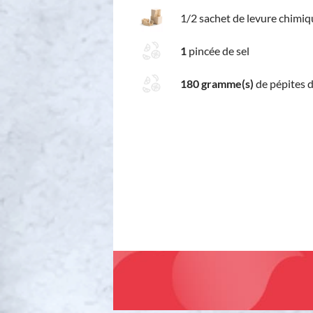
1/2 sachet de levure chimiq
1
pincée de sel
180 gramme(s)
de pépites 