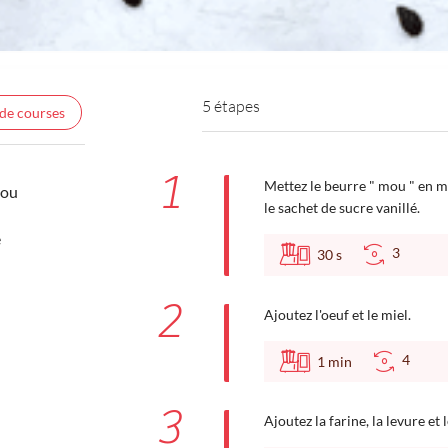
5 étapes
 de courses
1
Mettez le beurre " mou " en m
mou
le sachet de sucre vanillé.
e
3
30
s
2
Ajoutez l'oeuf et le miel.
4
1
min
3
Ajoutez la farine, la levure et l