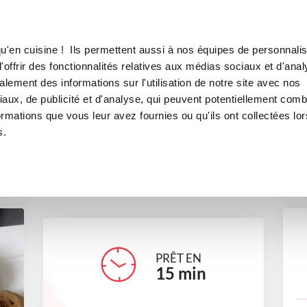
Canofea
Borealia
LE MAG
LA BOUTIQUE
RECETTES
u'en cuisine ! Ils permettent aussi à nos équipes de personnalis
Cookies moelleux
offrir des fonctionnalités relatives aux médias sociaux et d'anal
lement des informations sur l'utilisation de notre site avec nos
desserts
Petits gourmands
aux, de publicité et d'analyse, qui peuvent potentiellement comb
ormations que vous leur avez fournies ou qu'ils ont collectées lor
s.
sop
PRÊT EN
15
min