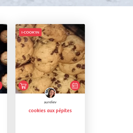
I-COOK'IN
aureliev
cookies aux pépites