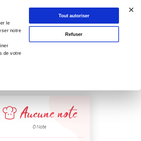
Atelier Culinaire
Le métier
Guy Demarle
Tout autoriser
Se connecter
S'inscrire
er le
yser notre
Refuser
iner
s de votre
Aucune note
0 Note