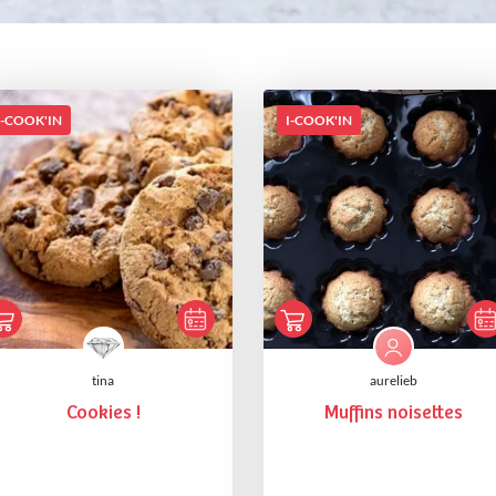
I-COOK'IN
I-COOK'IN
tina
aurelieb
Cookies !
Muffins noisettes