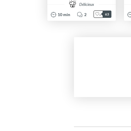
Délicieux
10
min
2
63