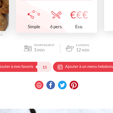
€
€
€
Simple
Eco.
6 pers.
54
TEMPS ROBOT
CUISSON
3
min
12
min
jouter à mes favoris
Ajouter à un menu hebdom
15