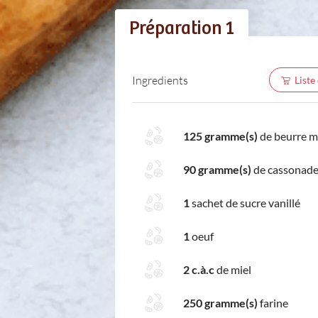
Préparation 1
Ingredients
Liste
125 gramme(s)
de beurre 
90 gramme(s)
de cassonad
1
sachet de sucre vanillé
1
oeuf
2 c.à.c
de miel
250 gramme(s)
farine